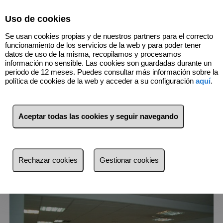
Select Language
▼
Uso de cookies
Se usan cookies propias y de nuestros partners para el correcto
funcionamiento de los servicios de la web y para poder tener
datos de uso de la misma, recopilamos y procesamos
información no sensible. Las cookies son guardadas durante un
periodo de 12 meses. Puedes consultar más información sobre la
política de cookies de la web y acceder a su configuración
aquí
.
6
Inmuebles
Jaén (Jaén)
Aceptar todas las cookies y seguir navegando
Lista
Mapa
Filtros
Rechazar cookies
Gestionar cookies
más reciente
más reciente
Menos reciente
Baratos