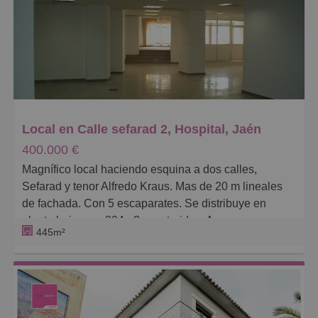
Caros
Pequeños
Grandes
Local en Calle sefarad 2, Hospital, Jaén
400.000 €
Magnífico local haciendo esquina a dos calles,
Sefarad y tenor Alfredo Kraus. Mas de 20 m lineales
de fachada. Con 5 escaparates. Se distribuye en
planta baja, con 304m2 construidos. Acceso zona
445m²
diafana y tres despachos, dos baños y cuarto de
limpieza, y planta -1, con 141m2, distribuida en
almacen, espacio diafano y cuartos de servicio.
Climatizacion frio calor centralizada en planta baja.
Suelos en porcelanato y gres. Sistema de alarma y